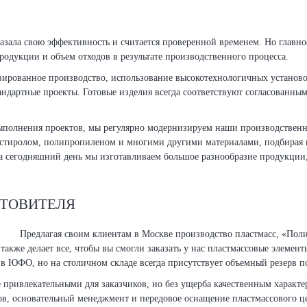
азала свою эффективность и считается проверенной временем. Но главное
одукции и объем отходов в результате производственного процесса.
зированное производство, использование высокотехнологичных установо
андартные проекты. Готовые изделия всегда соответствуют согласованны
 выполнения проектов, мы регулярно модернизируем наши производственн
стиролом, полипропиленом и многими другими материалами, подбирая и
На сегодняшний день мы изготавливаем большое разнообразие продукции,
ОТОВИТЕЛЯ
Предлагая своим клиентам в Москве производство пластмасс, «Поли
также делает все, чтобы вы смогли заказать у нас пластмассовые элеме
в ЮФО, но на столичном складе всегда присутствует объемный резерв 
е привлекательными для заказчиков, но без ущерба качественным характ
ов, основательный менеджмент и передовое оснащение пластмассового це