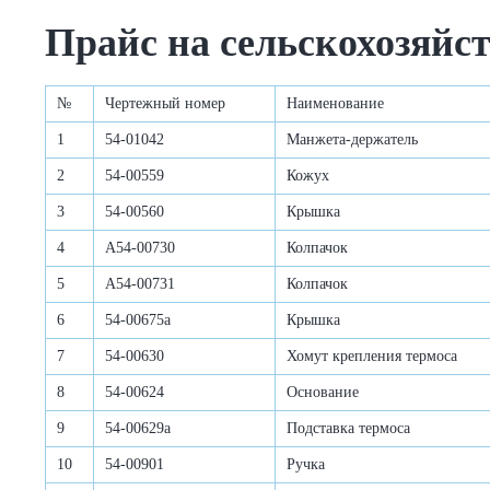
Прайс на сельскохозяйс
№
Чертежный номер
Наименование
1
54-01042
Манжета-держатель
2
54-00559
Кожух
3
54-00560
Крышка
4
А54-00730
Колпачок
5
А54-00731
Колпачок
6
54-00675а
Крышка
7
54-00630
Хомут крепления термоса
8
54-00624
Основание
9
54-00629а
Подставка термоса
10
54-00901
Ручка