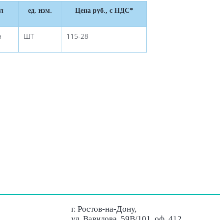
л
ед. изм.
Цена руб., с НДС*
н
ШТ
115-28
г. Ростов-на-Дону,
ул. Вавилова, 59В/101, оф. 412