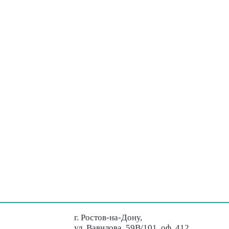
г. Ростов-на-Дону,
ул. Вавилова, 59В/101, оф. 412