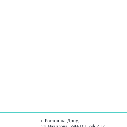
г. Ростов-на-Дону,
ул. Вавилова, 59В/101, оф. 412